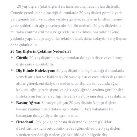
20 yaş dişleri (akıl dişleri) en fazla soruna neden olan dişlerdir.
Çenede yeterli alan olmadığı durumlarda 20 yaş dişleri gömük yada
yarı gömük kalır ve aniden yüzde şişmeye, çenelerin kilitlenmesine
ya da şiddetli bir ağrıya sebep olurlar. Bu nedenle 20 yaş dişlerinin
mutlaka kontrol edilmesi ve gerekli ise çekilmesi önemlidir. Genç
yaşlarda yapılan operasyonlar teknik olarak daha kolaydır ve iyileşme
daha çabuk olur.
20 Yaş Dişlerin Çekilme Nedenleri?
Çürük:
20 yaş dişinin pozisyonundan dolayı o dişte veya komşu
dişte çürük görülebilir.
Diş Etinde Enfeksiyon:
20 yaş dişinin tam çıkmadığı durumlarda
yemek artıkları ve bakteriler 20 yaş dişinin çevresindeki diş etinin
altına girerek enfeksiyona neden olur. Bunun sonucunda ağız
kokusu, ağrı, yüzde şişme ve ağız açıklığında azalma görülebilir.
Enfeksiyon lenfler aracılığı ile yanak ve boyuna doğru yayılabilir.
Basınç Ağrısı:
Sürmeye çalışan 20 yaş dişinin komşu dişlere
basınç yapmasından dolayı ağrı olabilir. Bazı vakalarda bu
basınçtan dolayı dişlerde aşınma olur.
Ortodonti:
Pek çok genç hasta dişlerindeki çapraşıklıkları
düzelttirtmek için ortodontik tedavi görmektedir. 20 yaş dişleri
sürerken yer darlığı nedeniyle özellikle ön bölgede diş