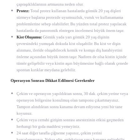
çapraşıklıklarının artmasına neden olur.
Protez:
Total protez kullanan hastalarda gömük 20 yaş dişleri
sürmeye başlarsa protezde uyumsuzluk, vuruk ve kullanamama
problemlerine sebep olabilirler. Bu yüzden total protez yapılacak
hastalarda da panoromik röntegen incelemesi büyük önem taşır.
Kist Oluşumu:
Gömük yada yarı gömük 20 yaş dişinin
çevresindeki yumuşak dokuda kist oluşabilir. Bu kist ve dişin
alınması, ileride oluşabilecek kemik ve komşu diş harabiyetini
önleme açısından büyük önem taşır. Nadiren de olsa kistin içinde
tümör gelişebilir veya kistin aşırı büyümesine bağlı olarak çenede
spontan kırıklar meydana gelebilir.
Operasyon Sonrası Dikkat Edilmesi Gerekenler
Çekim ve operasyon yapıldıktan sonra, 30 dak. çekim yerine veya
operasyon bölgesine konulmuş olan tamponu çıkartmayınız.
Tampon alındıktan sonra kanama devam ediyorsa yeni bir tane
koyunuz.
Çekim veya cerrahi girişim sonrası anestezinin etkisi geçmeden
herhangi bir gıda maddesi yemeyiniz.
24 saat diğer tarafla çiğneme yapınız, çekim yerini
kurcalamayınız. Yoksa ağrı, enfeksiyon veya kanama gelişebilir