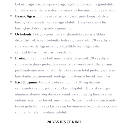
kokusu, ağrı, yüzde şişme ve ağız açıklığında azalma görülebilir.
Enfeksiyon lenfler aracılığı ile yanak ve boyuna doğru yayılabilir.
Basınç Ağrısı:
Sürmeye çalışan 20 yaş dişinin komşu dişlere
basınç yapmasından dolayı ağrı olabilir. Bazı vakalarda bu
basınçtan dolayı dişlerde aşınma olur.
Ortodonti:
Pek çok genç hasta dişlerindeki çapraşıklıkları
düzelttirtmek için ortodontik tedavi görmektedir. 20 yaş dişleri
sürerken yer darlığı nedeniyle özellikle ön bölgede diş
çapraşıklıklarının artmasına neden olur.
Protez:
Total protez kullanan hastalarda gömük 20 yaş dişleri
sürmeye başlarsa protezde uyumsuzluk, vuruk ve kullanamama
problemlerine sebep olabilirler. Bu yüzden total protez yapılacak
hastalarda da panoromik röntegen incelemesi büyük önem taşır.
Kist Oluşumu:
Gömük yada yarı gömük 20 yaş dişinin
çevresindeki yumuşak dokuda kist oluşabilir. Bu kist ve dişin
alınması, ileride oluşabilecek kemik ve komşu diş harabiyetini
önleme açısından büyük önem taşır. Nadiren de olsa kistin içinde
tümör gelişebilir veya kistin aşırı büyümesine bağlı olarak çenede
spontan kırıklar meydana gelebilir.
20 YAŞ DİŞ ÇEKİMİ