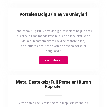
Porselen Dolgu (Inley ve Onleyler)
Kanal tedavisi, çürük ve travma gibi etkenlere bağlı olarak
dişlerde oluşan madde kaybını, dişin sadece eksik olan
kısımlarını tamamlayacak şekilde restore eden,
laboratuarda hazırlanan kompozit yada porselen
dolgulardır.
Learn More
Metal Desteksiz (Full Porselen) Kuron
Köprüler
Artan estetik beklentiler matal altyapıların yerine diş