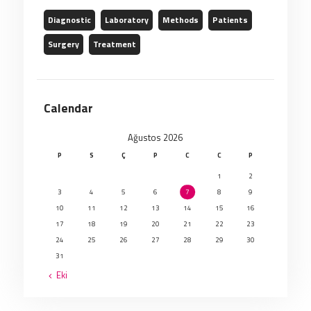
Diagnostic
Laboratory
Methods
Patients
Surgery
Treatment
Calendar
Ağustos 2026
P
S
Ç
P
C
C
P
1
2
3
4
5
6
7
8
9
10
11
12
13
14
15
16
17
18
19
20
21
22
23
24
25
26
27
28
29
30
31
« Eki