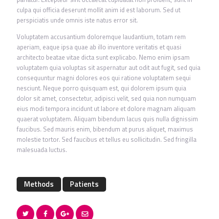
culpa qui officia deserunt mollit anim id est laborum. Sed ut
perspiciatis unde omnis iste natus error sit.
Voluptatem accusantium doloremque laudantium, totam rem
aperiam, eaque ipsa quae ab illo inventore veritatis et quasi
architecto beatae vitae dicta sunt explicabo. Nemo enim ipsam
voluptatem quia voluptas sit aspernatur aut odit aut fugit, sed quia
consequuntur magni dolores eos qui ratione voluptatem sequi
nesciunt. Neque porro quisquam est, qui dolorem ipsum quia
dolor sit amet, consectetur, adipisci velit, sed quia non numquam
eius modi tempora incidunt ut labore et dolore magnam aliquam
quaerat voluptatem. Aliquam bibendum lacus quis nulla dignissim
faucibus. Sed mauris enim, bibendum at purus aliquet, maximus
molestie tortor. Sed faucibus et tellus eu sollicitudin. Sed fringilla
malesuada luctus.
Methods
Patients