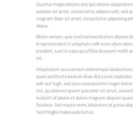
Quuntur magni dolores eos qui ratione voluptatem
quiaolor sit amet, consectetur, adipisci velit, se
magnam dolor sit amet, consectetur adipisicing eli
aliqua.
Minim veniam, quis nostrud exercitation ullamco lab
in reprehenderit in voluptate velit esse cillum dolo
proident, sunt in culpa qui officia deserunt mollit 
sit.
Voluptatem accusantium doloremque laudantium, to
quasi architecto beatae vitae dicta sunt explicab
odit aut fugit, sed quia consequuntur magni dolor
est, qui dolorem ipsum quia dolor sit amet, consec
incidunt ut labore et dolore magnam aliquam quaer
faucibus. Sed mauris enim, bibendum at purus alique
Sed fringilla malesuada luctus.