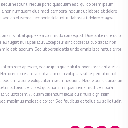
 sequi nesciunt. Neque porro quisquam est, qui dolorem ipsum
d quia non numquam eius modi tempora incidunt ut labore et dolore
t, sed do eiusmod tempor incididunt ut labore et dolore magna
oris nisi ut aliquip ex ea commodo consequat. Duis aute irure dolor
re eu fugiat nulla pariatur. Excepteur sint occaecat cupidatat non
anim id est laborum. Sed ut perspiciatis unde omnis iste natus error
tam rem aperiam, eaque ipsa quae ab illo inventore veritatis et
o. Nemo enim ipsam voluptatem quia voluptas sit aspernatur aut
es eos qui ratione voluptatem sequi nesciunt. Neque porro quisquam
tetur, adipisci velit, sed quia non numquam eius modi tempora
at voluptatem. Aliquam bibendum lacus quis nulla dignissim
t, maximus molestie tortor. Sed faucibus et tellus eu sollicitudin.